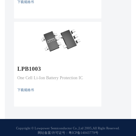
下载规格书
LPB1003
One Cell Li-Ion Battery Protection IC
下载规格书
Copyright © Lowpower Semiconductor Co.,Ltd 2005,All Right Reserved.
网站备案/许可证号：粤ICP备14043779号