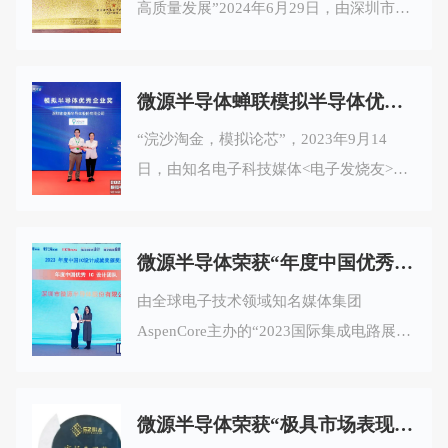
高质量发展”2024年6月29日，由深圳市汽
为未来发展锚定清晰方向，为全体合作伙
话未来。
车电子行业协会主办的IAEIS 2024第十三
伴注入强大发展动力。
届国际汽车电子产业峰会暨2023年度汽车
电子科学技术奖颁奖典礼在中国深圳成功
微源半导体蝉联模拟半导体优秀企业奖
举办。微源半导体长期围绕核心行业进行
“浣沙淘金，模拟论芯”，2023年9月14
产品规划，在汽车电子领域以最大限度激
日，由知名电子科技媒体<电子发烧友>主
发企业的创造力和创新力，以不断提升科
办的2023第五届模拟半导体大会暨第五届
技创新为目标而荣获此次“2023年度汽车
模拟半导体飞跃成就奖颁奖典礼在中国深
电子科学技术奖-新锐企业奖”。
圳成功举办。微源半导体凭借长期持续的
微源半导体荣获“年度中国优秀IC设计团队”
技术创新及优异的市场表现连续五年获
由全球电子技术领域知名媒体集团
得“模拟半导体优秀企业奖”。
AspenCore主办的“2023国际集成电路展览
会暨研讨会”，于3月29-30日在上海国际会
议中心举办，并在30号举行了2023中国IC
领袖峰会暨中国IC设计成就奖颁奖典礼。
微源半导体荣获“极具市场表现奖”