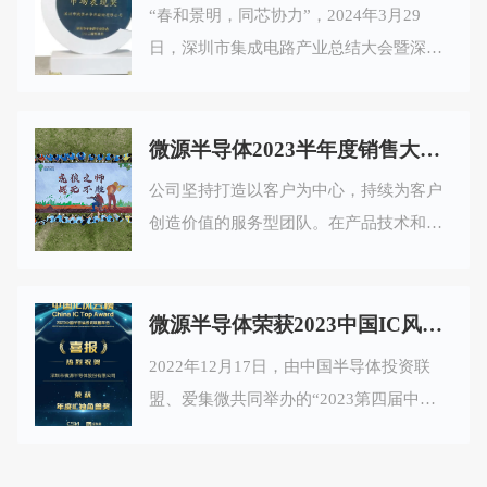
“春和景明，同芯协力”，2024年3月29
日，深圳市集成电路产业总结大会暨深圳
市半导体行业协会第八届第一次会员大会
在中国深圳成功举办，与会协会宣布2023
年深圳市集成电路总结大会获奖情况，深
微源半导体2023半年度销售大会圆满结束！
圳市微源半导体股份有限公司凭借良好的
公司坚持打造以客户为中心，持续为客户
市场竞争力和优秀的市场表现荣获“极具市
创造价值的服务型团队。在产品技术和市
场表现奖”。
场应用的拓展服务中，持续充分优化自身
服务网络及产品优势，通过全体微源人的
努力，超额完成上半年业绩目标，公司进
微源半导体荣获2023中国IC风云榜“年度IC独角兽奖”
一步完成了产品布局，持续提升客户价
2022年12月17日，由中国半导体投资联
值。
盟、爱集微共同举办的“2023第四届中国
半导体投资联盟年会暨中国IC 风云榜颁奖
典礼”在合肥成功举办，微源半导体荣