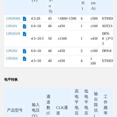
(V)
V/
H
(m
u
)
A)
S)
4.5-20
45
+1800/-1500
4
±500
ETSSOP-
LP6294H
6.0~18
40
±450
1
±100
SOT23-6
LP6291
DFN-
LP6291H
4.5~19.5
50
±1300
1
±450
8（3*3)/S
5
6.0~18
40
±450
2
±100
DFN-8（3
LP6292
±
LP6294
4.5~18
40
±450
4
ETSSOP-
100
电平转换
高
低
输
通
电
电
工
出
道
平
平
作
输入
阻
数
CLK通
电
电
频
产品型号
电压
抗
(C
道
压
压
率
(V)
(