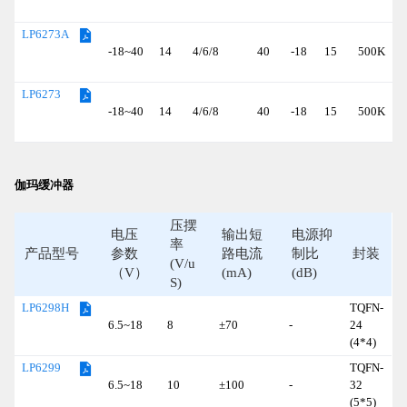
(
LP6273A
-18~40
14
4/6/8
40
-18
15
500K
(
LP6273
-18~40
14
4/6/8
40
-18
15
500K
(
伽玛缓冲器
压摆
电压
输出短
电源抑
率
产品型号
参数
路电流
制比
封装
(V/u
（V）
(mA)
(dB)
S)
TQFN-
LP6298H
6.5~18
8
±70
-
24
(4*4)
TQFN-
LP6299
6.5~18
10
±100
-
32
(5*5)