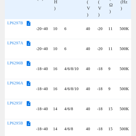
H
(
(
(Hz
Ω
)
V
V
)
)
)
)
LP6297B
-20~40
10
6
40
-20
11
500K
(
LP6297A
-20~40
10
6
40
-20
11
500K
(
LP6296B
-18~40
16
4/6/8/10
40
-18
9
500K
(
LP6296A
-18~40
16
4/6/8/10
40
-18
9
500K
(
LP6295F
-18~40
14
4/6/8
40
-18
15
500K
(
LP6295B
-18~40
14
4/6/8
40
-18
15
500K
(