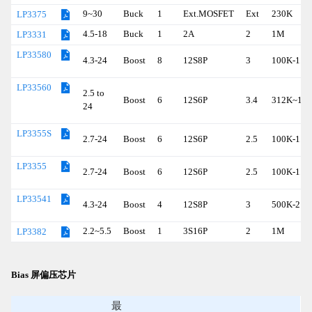
9~30
Buck
1
Ext.MOSFET
Ext
230K
LP3375
4.5-18
Buck
1
2A
2
1M
LP3331
LP33580
4.3-24
Boost
8
12S8P
3
100K-1.6
LP33560
2.5 to
Boost
6
12S6P
3.4
312K~1.
24
LP3355S
2.7-24
Boost
6
12S6P
2.5
100K-1.6
LP3355
2.7-24
Boost
6
12S6P
2.5
100K-1.6
LP33541
4.3-24
Boost
4
12S8P
3
500K-2.0
2.2~5.5
Boost
1
3S16P
2
1M
LP3382
Bias 屏偏压芯片
最