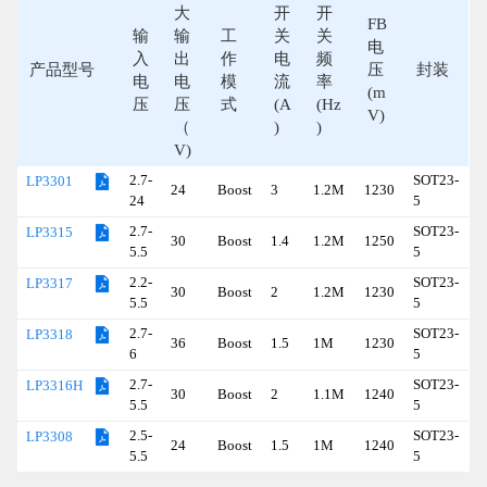
大
开
开
FB
输
输
工
关
关
电
入
出
作
电
频
产品型号
压
封装
电
电
模
流
率
(m
压
压
式
(A
(Hz
V)
（
)
)
V)
2.7-
SOT23-
LP3301
24
Boost
3
1.2M
1230
24
5
2.7-
SOT23-
LP3315
30
Boost
1.4
1.2M
1250
5.5
5
2.2-
SOT23-
LP3317
30
Boost
2
1.2M
1230
5.5
5
2.7-
SOT23-
LP3318
36
Boost
1.5
1M
1230
6
5
2.7-
SOT23-
LP3316H
30
Boost
2
1.1M
1240
5.5
5
2.5-
SOT23-
LP3308
24
Boost
1.5
1M
1240
5.5
5