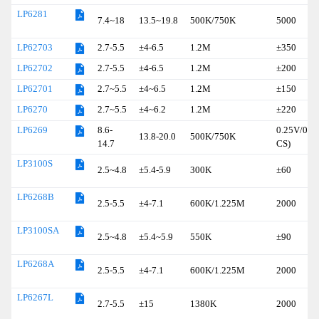
LP6281
7.4~18
13.5~19.8
500K/750K
5000
2.7-5.5
±4-6.5
1.2M
±350
LP62703
2.7-5.5
±4-6.5
1.2M
±200
LP62702
2.7~5.5
±4~6.5
1.2M
±150
LP62701
2.7~5.5
±4~6.2
1.2M
±220
LP6270
8.6-
0.25V/0.4
LP6269
13.8-20.0
500K/750K
14.7
CS)
LP3100S
2.5~4.8
±5.4-5.9
300K
±60
LP6268B
2.5-5.5
±4-7.1
600K/1.225M
2000
LP3100SA
2.5~4.8
±5.4~5.9
550K
±90
LP6268A
2.5-5.5
±4-7.1
600K/1.225M
2000
LP6267L
2.7-5.5
±15
1380K
2000