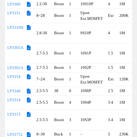
2.2-30
Boost
1
10S10P
4
1M
LP3309
Upon
LP3351
8~28
Boost
1
Ext
200K
Ext.MOSFET
LP3310H
2.8-30
Boost
1
9S10P
4
1M
LP3305A
2.7-5.5
Boost
1
10S1P
1.5
1M
2.7-5.5
Boost
1
10S2P
1.5
1M
LP3302A
Upon
LP3354
7~24
Boost
1
Ext
120K
Ext.MOSFET
2.5-5.5
38
6
10S6P
2.5
1M
LP3340
LP3314
2.5-5.5
Boost
4
10S4P
3.4
1M
LP3313
2.5-5.5
Boost
3
10S3P
3.4
1M
9~30
Buck
1
-
5
230K
LP33752