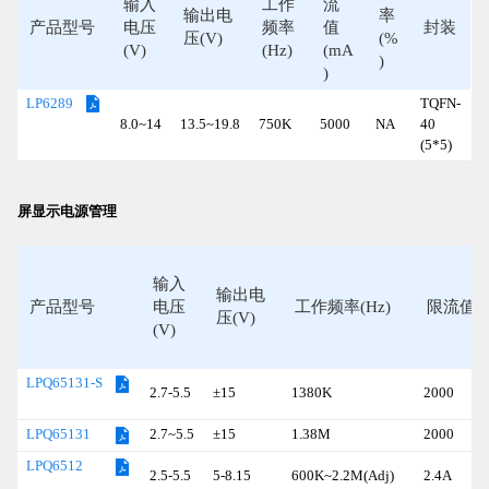
输入
工作
流
输出电
率
产品型号
电压
频率
值
封装
压(V)
(%
(V)
(Hz)
(mA
)
)
TQFN-
LP6289
8.0~14
13.5~19.8
750K
5000
NA
40
(5*5)
屏显示电源管理
输入
输出电
产品型号
电压
工作频率(Hz)
限流值(m
压(V)
(V)
LPQ65131-S
2.7-5.5
±15
1380K
2000
2.7~5.5
±15
1.38M
2000
LPQ65131
LPQ6512
2.5-5.5
5-8.15
600K~2.2M(Adj)
2.4A