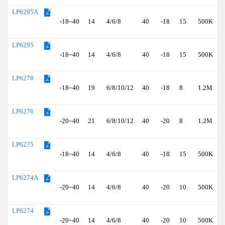
LP6295A
-18~40
14
4/6/8
40
-18
15
500K
(
LP6295
-18~40
14
4/6/8
40
-18
15
500K
(
LP6278
-18~40
19
6/8/10/12
40
-18
8
1.2M
(
LP6276
-20~40
21
6/8/10/12
40
-20
8
1.2M
(
LP6275
-18~40
14
4/6/8
40
-18
15
500K
(
LP6274A
-20~40
14
4/6/8
40
-20
10
500K
(
LP6274
-20~40
14
4/6/8
40
-20
10
500K