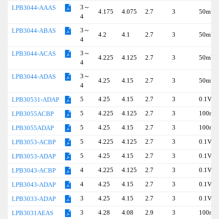
3～
LPB3044-AAAS
4.175
4.075
2.7
3
50mV
4
3～
LPB3044-ABAS
4.2
4.1
2.7
3
50mV
4
3～
LPB3044-ACAS
4.225
4.125
2.7
3
50mV
4
3～
LPB3044-ADAS
4.25
4.15
2.7
3
50mV
4
5
4.25
4.15
2.7
3
0.1V
LPB30531-ADAP
5
4.225
4.125
2.7
3
100mV
LPB3055ACBP
5
4.25
4.15
2.7
3
100mV
LPB3055ADAP
5
4.225
4.125
2.7
3
0.1V
LPB3053-ACBP
5
4.25
4.15
2.7
3
0.1V
LPB3053-ADAP
4
4.225
4.125
2.7
3
0.1V
LPB3043-ACBP
4
4.25
4.15
2.7
3
0.1V
LPB3043-ADAP
3
4.25
4.15
2.7
3
0.1V
LPB3033-ADAP
3
4.28
4.08
2.9
3
100mV
LPB3031AEAS