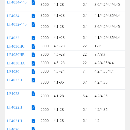
LP4034-445
3500
4.1-28
6.4
3.6/4.2/4.4/4.45
3500
4.1~28
6.4
4.1/4.2/4.35/4.4
LP4034
LP4032-445
2000
4.1-28
6.4
3.6/4.2/4.4/4.45
2000
4.1~28
6.4
4.1/4.2/4.35/4.4
LP4032
3000
4.5~28
22
12.6
LP4030HC
3000
4.5~28
22
8.4/8.7
LP4030HB
3000
4.5~28
22
4.2/4.35/4.4
LP4030HA
3000
4.5~24
7
4.2/4.35/4.4
LP4030
LP4023H
3000
4.1-35
6.4
4.2/4.35
LP4023
2000
4.1-28
6.4
4.2/4.35
LP4022H
2000
4.1-28
6.4
4.2/4.35
2000
4.1-28
6.4
4.2
LP4021H
LP4020