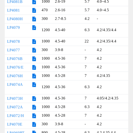
1000
2.6-19
5.7
4.0~4.5
LP4081B
470
2.6-16
5.7
4.0~4.5
LP4081
300
2.7-8.5
4.2
-
LP4080H
LP4079
1200
4.5-40
6.3
4.2/4.35/4.4
1000
4.5-40
22
4.2/4.35/4.4
LP4078
300
3.9-8
-
4.2
LP4077
1000
4.5-36
7
4.2
LP4076B
1000
4.5-36
7
4.2
LP4076/E
1000
4.5-28
7
4.2/4.35
LP4076H
LP4074A
1200
4.5-36
6.3
4.2
1000
4.5-36
7
4.05/4.2/4.35
LP4073H
1000
4.5-28
6.3
4.2
LP4072A
1000
4.5-28
7
4.2
LP4072/H
300
3.9-8
-
4.2
LP4070E
800
4.5-28
6.3
4.2,4.35,4.4
LP4069PT