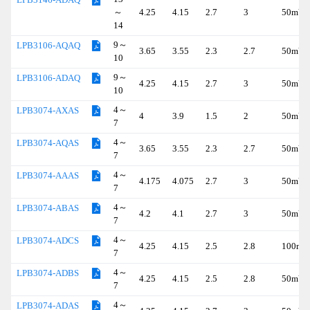
～
4.25
4.15
2.7
3
50mV
14
9～
LPB3106-AQAQ
3.65
3.55
2.3
2.7
50mV
10
9～
LPB3106-ADAQ
4.25
4.15
2.7
3
50mV
10
4～
LPB3074-AXAS
4
3.9
1.5
2
50mV
7
4～
LPB3074-AQAS
3.65
3.55
2.3
2.7
50mV
7
4～
LPB3074-AAAS
4.175
4.075
2.7
3
50mV
7
4～
LPB3074-ABAS
4.2
4.1
2.7
3
50mV
7
4～
LPB3074-ADCS
4.25
4.15
2.5
2.8
100mV
7
4～
LPB3074-ADBS
4.25
4.15
2.5
2.8
50mV
7
4～
LPB3074-ADAS