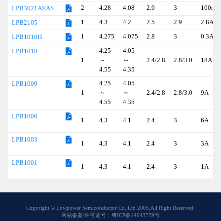
2
4.28
4.08
2.9
3
100mV
LPB3021AEAS
1
4.3
4.2
2.5
2.9
2.8A
LPB2105
1
4.275
4.075
2.8
3
0.3A
LPB1010H
4.25
4.05
LPB1018
1
～
～
2.4/2.8
2.8/3.0
18A
4.55
4.35
4.25
4.05
LPB1009
1
～
～
2.4/2.8
2.8/3.0
9A
4.55
4.35
LPB1006
1
4.3
4.1
2.4
3
6A
LPB1003
1
4.3
4.1
2.4
3
3A
LPB1001
1
4.3
4.1
2.4
3
1A
Copyright © Lowpower Semiconductor Co.,Ltd 2005,All Right Reserved.
网站备案/许可证号：粤ICP备14043779号