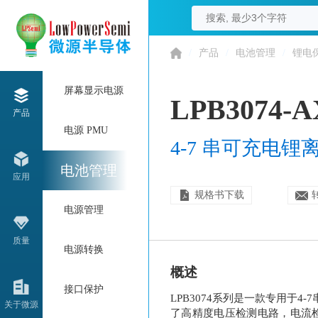
/
产品
/
电池管理
/
锂电
屏幕显示电源
LPB3074-
产品
电源 PMU
4-7 串可充电
电池管理
应用
规格书下载
电源管理
质量
电源转换
概述
接口保护
LPB3074系列是一款专用于
关于微源
了高精度电压检测电路，电流检