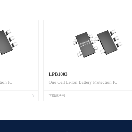
LPB1003
tion IC
One Cell Li-Ion Battery Protection IC
下载规格书