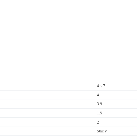
4～7
4
3.9
1.5
2
50mV