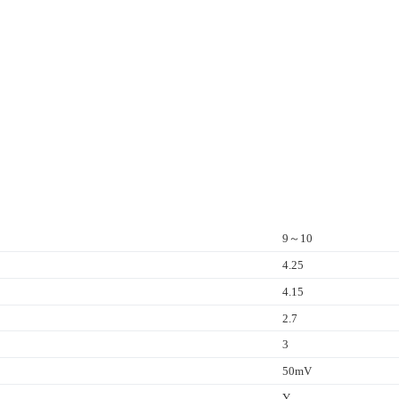
9～10
4.25
4.15
2.7
3
50mV
Y