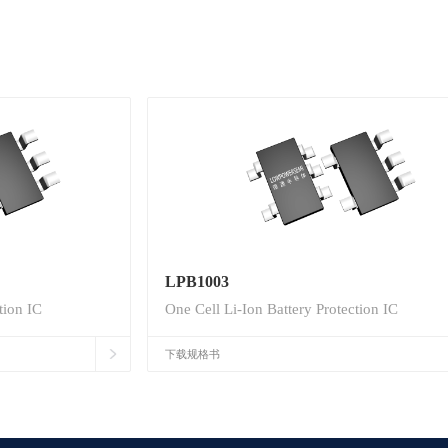
LPB1003
tion IC
One Cell Li-Ion Battery Protection IC
下载规格书