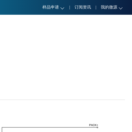
样品申请
|
订阅资讯
|
我的微源