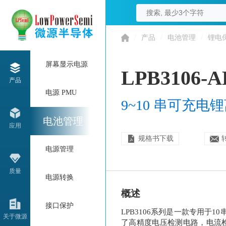
/
产品
/
电池管理
/
锂电
屏幕显示电源
LPB3106-
产品
电源 PMU
9~10 串可充
电池管理
应用
规格书下载
电源管理
质量
电源转换
概述
接口保护
LPB3106系列是一款专用于
关于微源
了高精度电压检测电路，电流检