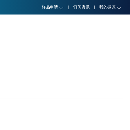
样品申请
|
订阅资讯
|
我的微源