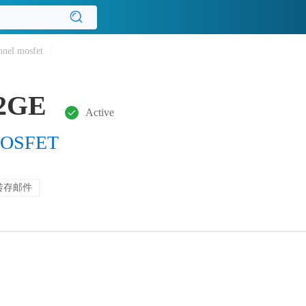
nnel mosfet
/
2GE
Active
MOSFET
转存邮件