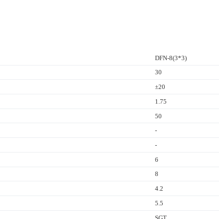
DFN-8(3*3)
30
±20
1.75
50
-
-
6
8
4.2
5.5
SGT