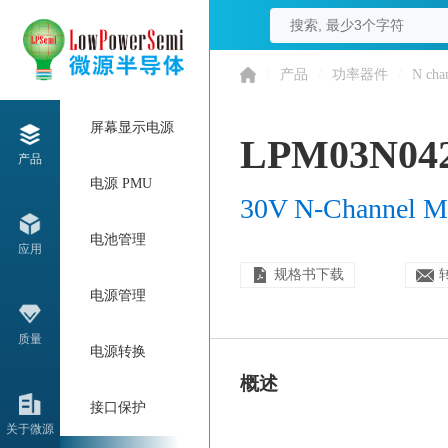
/
产品
/
功率器件
/
N cha
屏幕显示电源
LPM03N04
产品
电源 PMU
30V N-Channel 
电池管理
应用
规格书下载
电源管理
质量
电源转换
概述
接口保护
关于微源