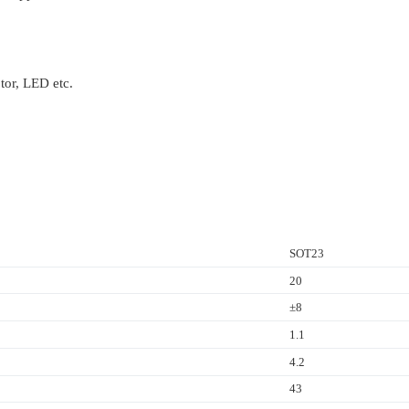
tor, LED etc.
SOT23
20
±8
1.1
4.2
43