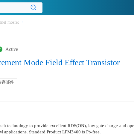
nnel mosfet
/
Active
ment Mode Field Effect Transistor
转存邮件
 technology to provide excellent RDS(ON), low gate charge and operati
WM applications. Standard Product LPM3400 is Pb-free.