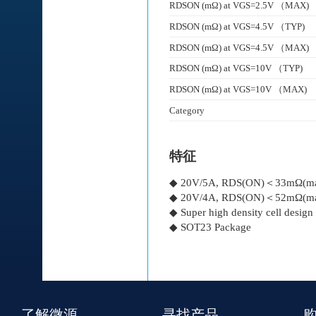
RDSON (mΩ) at VGS=2.5V （MAX)
RDSON (mΩ) at VGS=4.5V （TYP)
RDSON (mΩ) at VGS=4.5V （MAX)
RDSON (mΩ) at VGS=10V （TYP)
RDSON (mΩ) at VGS=10V （MAX)
Category
特征
◆ 20V/5A, RDS(ON)＜33mΩ(m
◆ 20V/4A, RDS(ON)＜52mΩ(m
◆ Super high density cell desig
◆ SOT23 Package
了解微源
寻找产品