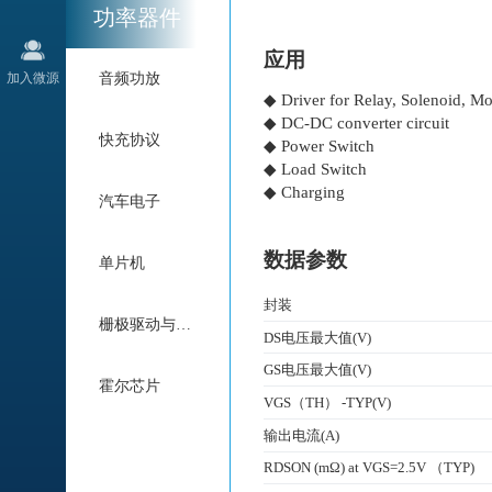
功率器件
应用
加入微源
音频功放
◆ Driver for Relay, Solenoid, Mo
◆ DC-DC converter circuit
快充协议
◆ Power Switch
◆ Load Switch
◆ Charging
汽车电子
数据参数
单片机
封装
栅极驱动与电机驱动
DS电压最大值(V)
GS电压最大值(V)
霍尔芯片
VGS（TH） -TYP(V)
输出电流(A)
RDSON (mΩ) at VGS=2.5V （TYP)