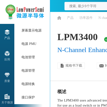
/
产品
/
功率器件
/
N cha
屏幕显示电源
LPM3400
产品
电源 PMU
N-Channel Enhance
电池管理
应用
规格书下载
电源管理
质量
电源转换
概述
接口保护
The LPM3400 uses advanced trench
关于微源
for use as a load switch or in P