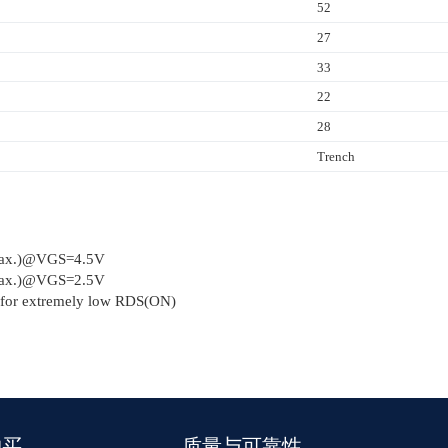
52
27
33
22
28
Trench
ax.)@VGS=4.5V
ax.)@VGS=2.5V
n for extremely low RDS(ON)
购买
质量与可靠性