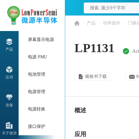
/
产品
/
功率器件
/
门驱
屏幕显示电源
LP1131
产品
Act
电源 PMU
电池管理
规格书下载
应用
电源管理
质量
电源转换
概述
接口保护
关于微源
应用