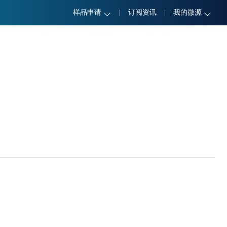
样品申请
|
订阅资讯
|
我的微源