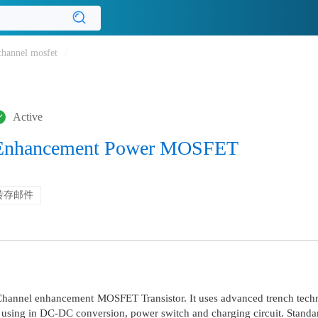
hannel mosfet
/
Active
 Enhancement Power MOSFET
转存邮件
hannel enhancement MOSFET Transistor. It uses advanced trench techn
or using in DC-DC conversion, power switch and charging circuit. Stan