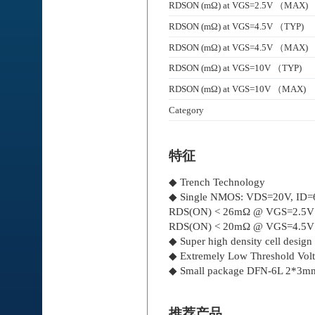
RDSON (mΩ) at VGS=2.5V （MAX)
RDSON (mΩ) at VGS=4.5V （TYP)
RDSON (mΩ) at VGS=4.5V （MAX)
RDSON (mΩ) at VGS=10V （TYP)
RDSON (mΩ) at VGS=10V （MAX)
Category
特征
◆ Trench Technology
◆ Single NMOS: VDS=20V, ID
RDS(ON) < 26mΩ @ VGS=2.5V
RDS(ON) < 20mΩ @ VGS=4.5V
◆ Super high density cell design
◆ Extremely Low Threshold Vol
◆ Small package DFN-6L 2*3m
推荐产品