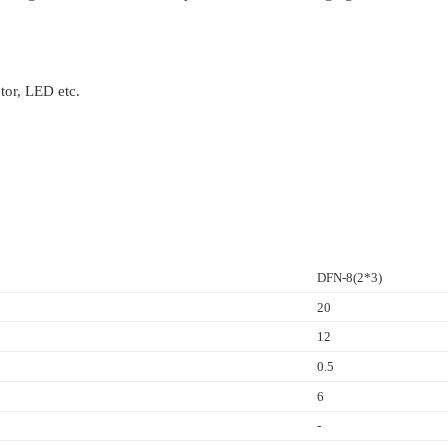
tor, LED etc.
DFN-8(2*3)
20
12
0.5
6
-