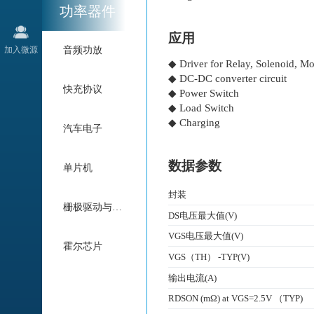
功率器件
应用
加入微源
音频功放
◆ Driver for Relay, Solenoid, Mo
◆ DC-DC converter circuit
快充协议
◆ Power Switch
◆ Load Switch
◆ Charging
汽车电子
数据参数
单片机
封装
栅极驱动与电机驱动
DS电压最大值(V)
VGS电压最大值(V)
霍尔芯片
VGS（TH） -TYP(V)
输出电流(A)
RDSON (mΩ) at VGS=2.5V （TYP)