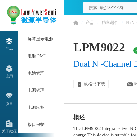
/
产品
/
功率器件
/
N+N c
屏幕显示电源
LPM9022
产品
电源 PMU
Dual N -Channel
电池管理
应用
规格书下载
电源管理
质量
电源转换
概述
接口保护
The LPM9022 integrates two N-C
关于微源
charge.This device is suitable f