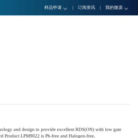
样品申请
|
订阅资讯
|
我的微源
ology and design to provide excellent RDS(ON) with low gate
dard Product LPM9022 is Pb-free and Halogen-free.