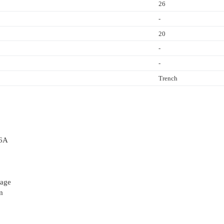
26
-
20
-
-
Trench
=6A
tage
m