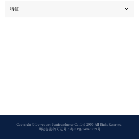
特征
Copyright © Lowpower Semiconductor Co.,Ltd 2005,All Right Reserved.
网站备案/许可证号：粤ICP备14043779号