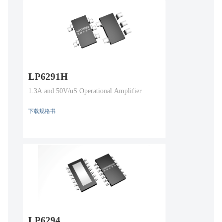
LP6291H
1.3A and 50V/uS Operational Amplifier
下载规格书
LP6294