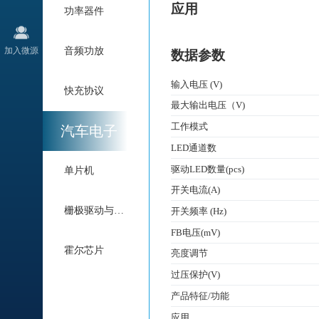
应用
功率器件
加入微源
音频功放
数据参数
输入电压 (V)
快充协议
最大输出电压（V)
工作模式
汽车电子
LED通道数
驱动LED数量(pcs)
单片机
开关电流(A)
栅极驱动与电机驱动
开关频率 (Hz)
FB电压(mV)
霍尔芯片
亮度调节
过压保护(V)
产品特征/功能
应用