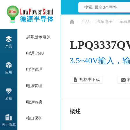
/
产品
/
汽车电子
/
车载
屏幕显示电源
LPQ3337Q
产品
电源 PMU
3.5~40V输入，
电池管理
应用
规格书下载
电源管理
质量
电源转换
概述
接口保护
关于微源