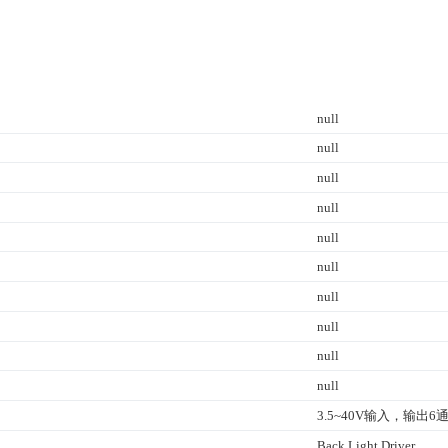
null
null
null
null
null
null
null
null
null
null
3.5~40V输入，输出6
Back Light Driver