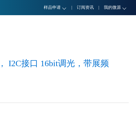
样品申请
|
订阅资讯
|
我的微源
 I2C接口 16bit调光，带展频