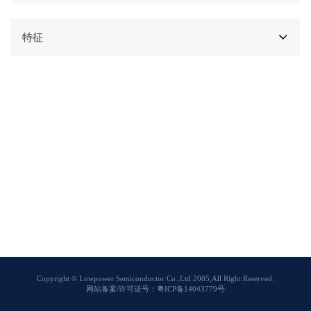
特征
Copyright © Lowpower Semiconductor Co.,Ltd 2005,All Right Reserved.
网站备案/许可证号：粤ICP备14043779号