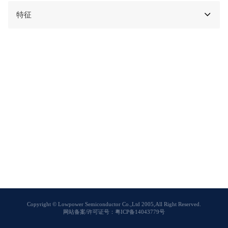
特征
Copyright © Lowpower Semiconductor Co.,Ltd 2005,All Right Reserved.
网站备案/许可证号：粤ICP备14043779号