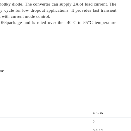
chottky diode. The converter can supply 2A of load current. The
cycle for low dropout applications. It provides fast transient
t with current mode control.
OP8package and is rated over the -40°C to 85°C temperature
one
4.5-36
2
0.6-12