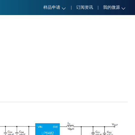
样品申请
|
订阅资讯
|
我的微源