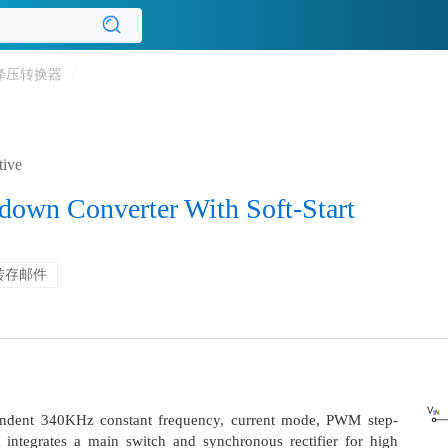
降压转换器
/
tive
down Converter With Soft-Start
转存邮件
ndent 340KHz constant frequency, current mode, PWM step-
 integrates a main switch and synchronous rectifier for high