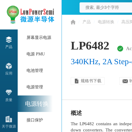
/
产品
/
电源转换
/
高压
屏幕显示电源
LP6482
产品
Ac
电源 PMU
340KHz, 2A Step-
电池管理
应用
规格书下载
电源管理
质量
电源转换
概述
接口保护
The LP6482 contains an indepe
关于微源
down converters. The converter