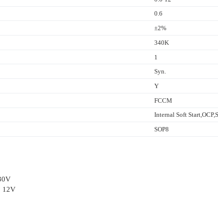
0.6
±2%
340K
1
Syn.
Y
FCCM
Internal Soft Start,OCP
SOP8
 30V
o 12V