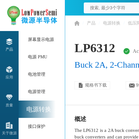
/
产品
/
电源转换
/
低压
屏幕显示电源
LP6312
产品
Ac
电源 PMU
Buck 2A, 2-Chan
电池管理
应用
规格书下载
电源管理
质量
电源转换
概述
接口保护
The LP6312 is a 2A buck convert
关于微源
buck converters and can provide h