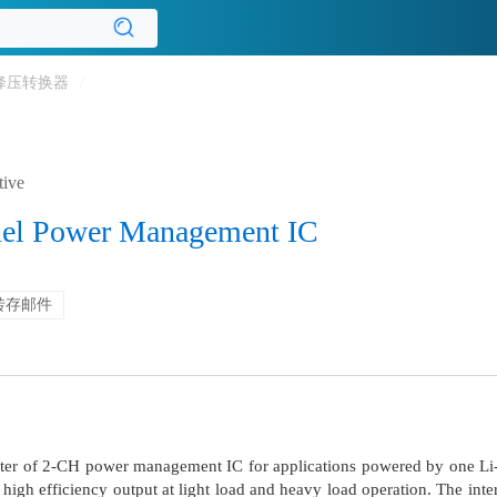
降压转换器
/
tive
nel Power Management IC
转存邮件
er of 2-CH power management IC for applications powered by one Li-Io
igh efficiency output at light load and heavy load operation. The inter