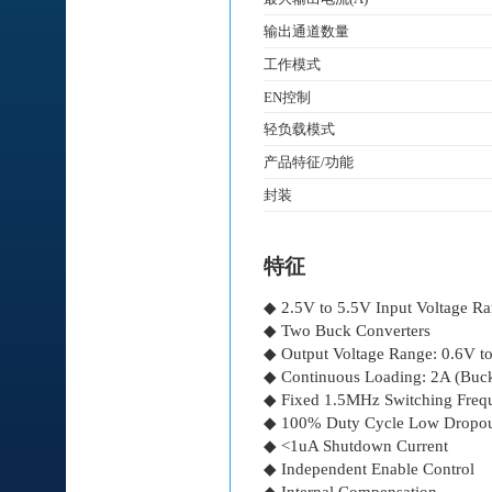
输出通道数量
工作模式
EN控制
轻负载模式
产品特征/功能
封装
特征
◆ 2.5V to 5.5V Input Voltage R
◆ Two Buck Converters
◆ Output Voltage Range: 0.6V t
◆ Continuous Loading: 2A (Buc
◆ Fixed 1.5MHz Switching Freq
◆ 100% Duty Cycle Low Dropou
◆ <1uA Shutdown Current
◆ Independent Enable Control
◆ Internal Compensation