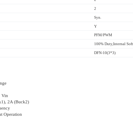
2
Syn.
Y
PFM/PWM
100% Duty,Internal Sof
DFN-10(3*3)
ange
o Vin
k1), 2A (Buck2)
uency
t Operation