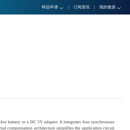
样品申请
|
订阅资讯
|
我的微源
n battery or a DC 5V adapter. It integrates four synchronous
nal compensation architecture simplifies the application circuit