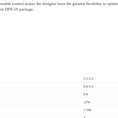
enable control makes the designer have the greatest flexibility to opti
 pin DFN-10 package.
2.5-5.5
0.6-5.5
0.6
±2%
1.5M
2